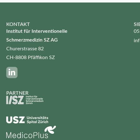
KONTAKT
SI
Institut für Interventionelle
05
Schmerzmedizin SZ AG
in
Churerstrasse 82
CH-8808 Pfäffikon SZ
PARTNER