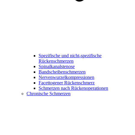
Spezifische und nicht-spezifische
Rückenschmerzen
Spinalkanalstenose
Bandscheibenschmerzen
Nervenwurzelkompressionen
Facettogener Rückenschmerz
Schmerzen nach Rückenoperationen
Chronische Schmerzen