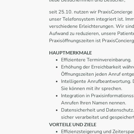
liebe Besucherinnen und Besucher,
seit 25.10. nutzen wir PraxisConcierge a
unser Telefonsystem integriert ist. Im
verschiedene Erleichterungen. Wir sind
Aufwand zu reduzieren, unsere Patient
Praxisöffnungszeiten ist PraxisConcierg
HAUPTMERKMALE
Effizientere Terminvereinbarung.
Erhöhung der Erreichbarkeit wäh
Öffnungszeiten jeden Anruf entgeg
Intelligente Anrufbeantwortung. D
Sie können mit ihr sprechen.
Integration in Praxisinformation
Anrufen Ihren Namen nennen.
Datensicherheit und Datenschutz.
sicher verarbeitet und gespeicher
VORTEILE UND ZIELE
Effizienzsteigerung und Zeiterspa