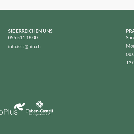
SIE ERREICHEN UNS
PR
055 511 18 00
Spr
Mon
info.issz@hin.ch
08.
13.