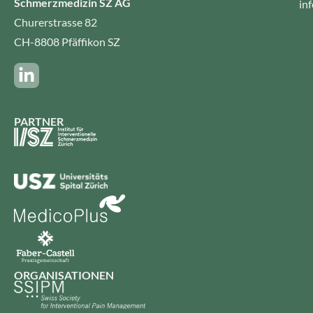
Schmerzmedizin SZ AG
in
Churerstrasse 82
CH-8808 Pfäffikon SZ
PARTNER
ORGANISATIONEN